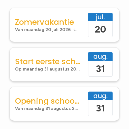
Aanmelden
jul.
Zomervakantie
Contact
20
Van
maandag 20 juli 2026
tot en met
vrijdag 28 au
aug.
Start eerste schooldag
31
Op
maandag 31 augustus 2026
de gehele dag
aug.
Opening schooljaar
31
Van
maandag 31 augustus 2026
-
12:00
uur tot
13:00