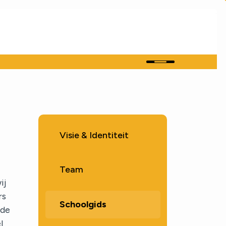
Visie & Identiteit
Team
ij
rs
Schoolgids
 de
l