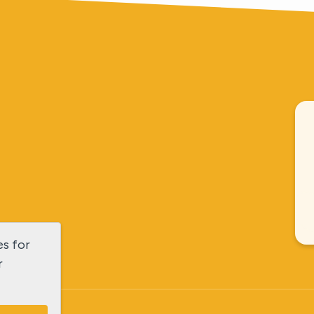
es for
r